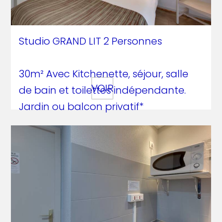
Studio GRAND LIT 2 Personnes
30m² Avec Kitchenette, séjour, salle
VOIR
de bain et toilettes indépendante.
Jardin ou balcon privatif*
87€ la nuitée
+ 1,65€ taxe de séjour
par pers. / jour
DESCRIPTIF :
- 2 lits jumeaux ou 1 lit double avec