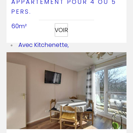
APPARTEMENT POUR 4 OU 5
PERS.
60m²
VOIR
Avec Kitchenette,
séjour,
2 chambres,
salle de bain,
toilettes indépendantes.
la nuitée : 187€
+ 1,65€ taxe de séjour par pers. /
jour