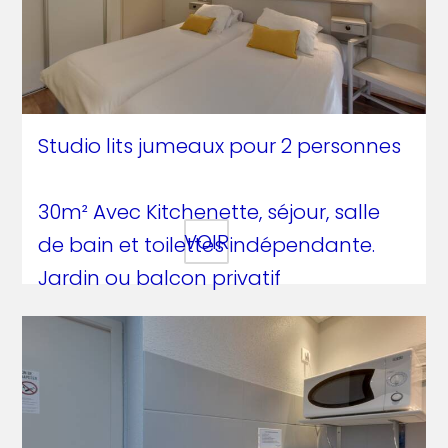
Studio lits jumeaux pour 2 personnes
30m² Avec Kitchenette, séjour, salle
VOIR
de bain et toilettes indépendante.
Jardin ou balcon privatif
87€ / nuit + 1,65€ taxe de séjour par
pers. / jour
DESCRIPTIF :