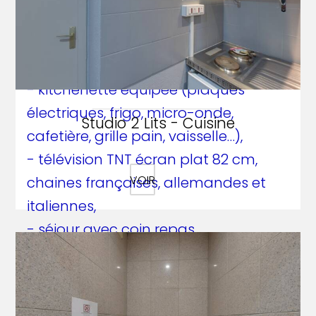
- 2 lits jumeaux ou 1 lit double avec
draps et linge de toilette,
- kitchenette équipée (plaques
électriques, frigo, micro-onde,
Studio 2 Lits - Cuisine
cafetière, grille pain, vaisselle…),
- télévision TNT écran plat 82 cm,
VOIR
chaines françaises, allemandes et
italiennes,
- séjour avec coin repas,
- salle de bains en granit avec WC et
douche à l’italienne et sèche
cheveux,