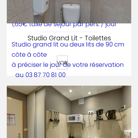
- 116€ la nuitée pour le studio 3
personnes avec 3 lits de 90cm
+
1,65€ taxe de séjour par pers. / jour
Studio Grand Lit - Toilettes
Studio grand lit ou deux lits de 90 cm
côte à côte
VOIR
à préciser le jour de votre réservation
au 03 87 70 81 00
Petit Déjeuner Buffet sucré salé 12€
en salle COLUMBIA
(gratuit pour les enfants jusqu’à
l’âge de 7 ans)