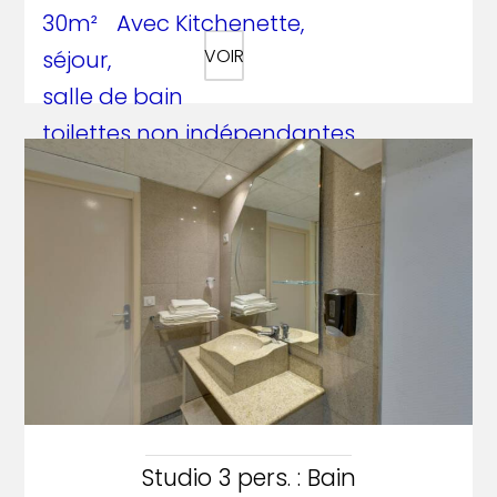
30m² Avec Kitchenette,
VOIR
séjour,
salle de bain
toilettes non indépendantes.
Jardin.
la nuitée : 116 €
+ 1,65€ taxe de séjour par pers. / jou
r
Studio 3 pers. : Bain