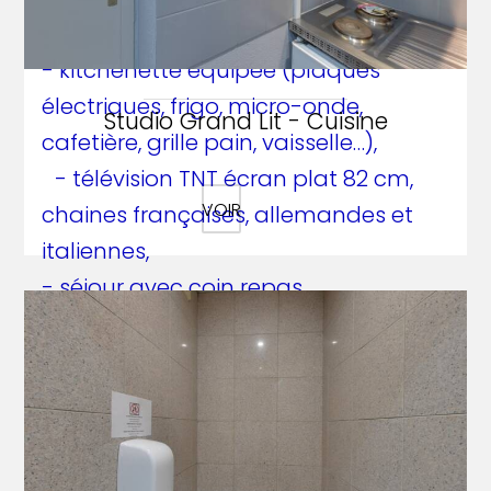
draps et linge de toilette,
- kitchenette équipée (plaques
électriques, frigo, micro-onde,
Studio Grand Lit - Cuisine
cafetière, grille pain, vaisselle…),
- télévision TNT écran plat 82 cm,
VOIR
chaines françaises, allemandes et
italiennes,
- séjour avec coin repas,
- salle de bains en granit avec WC
et douche à l’italienne et sèche
cheveux,
- Wifi dans chaque chambre,
- Balcons pour certains studios.