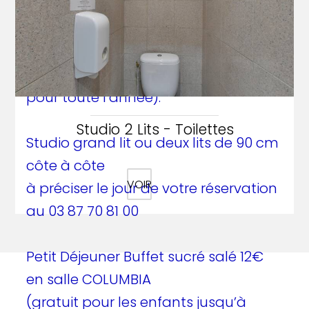
- Wifi dans chaque chambre,
- Balcons pour certains studios.
-116€ la nuitée pour le studio 3
personnes avec 3 lits de 90cm (tarif
pour toute l’année).
Studio 2 Lits - Toilettes
Studio grand lit ou deux lits de 90 cm
côte à côte
VOIR
à préciser le jour de votre réservation
au 03 87 70 81 00
Petit Déjeuner Buffet sucré salé 12€
en salle COLUMBIA
(gratuit pour les enfants jusqu’à